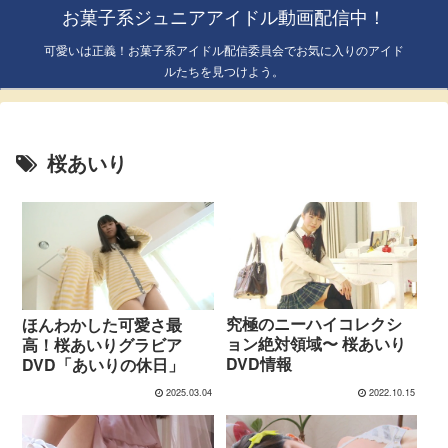
お菓子系ジュニアアイドル動画配信中！
可愛いは正義！お菓子系アイドル配信委員会でお気に入りのアイド
ルたちを見つけよう。
桜あいり
究極のニーハイコレクシ
ほんわかした可愛さ最
ョン絶対領域〜 桜あいり
高！桜あいりグラビア
DVD情報
DVD「あいりの休日」
2025.03.04
2022.10.15